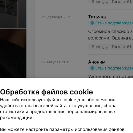
Брест, ул. Гоголя, 61
Татьяна
22 декабря 2023
Отзыв подтвержде
Огромное спасибо з
волосами. Оценка в
Брест, ул. Гоголя, 61
Аноним
12 августа 2019
Отзыв подтвержде
Уже много лет стриг
Всегда ухожу с прек
Обработка файлов cookie
Брест, ул. Воровског
Наш сайт использует файлы cookie для обеспечения
удобства пользователей сайта, его улучшения, сбора
статистики и предоставления персонализированных
ы
рекомендаций.
Вы можете настроить параметры использования файлов
Поделитесь