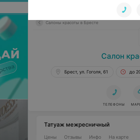
Поиск по сайту
Салоны красоты в Бресте
Салон кра
Брест, ул. Гоголя, 61
до 2
ТЕЛЕФОНЫ
МАР
Татуаж межресничный
Цены
Отзывы
Инфо
На карте