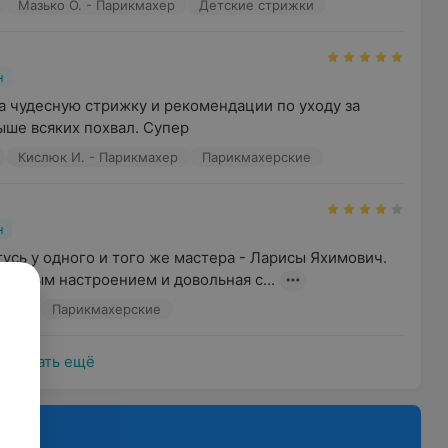
Мазько О. - Парикмахер
Детские стрижки
н
а чудесную стрижку и рекомендации по уходу за 
ыше всяких похвал. Супер
Кислюк И. - Парикмахер
Парикмахерские
н
усь у одного и того же мастера - Ларисы Яхимович. 
расным настроением и довольная с...
о, 25
Парикмахерские
Показать ещё