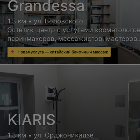
Grandessa
1.3 км • ул. Воровского
Эстетик-центр с услугами косметологов
парикмахеров, массажистов, мастеров
ногтевого сервиса и других специалист
Новая услуга — китайский баночный массаж
KIARIS
1.3 км • ул. Орджоникидзе