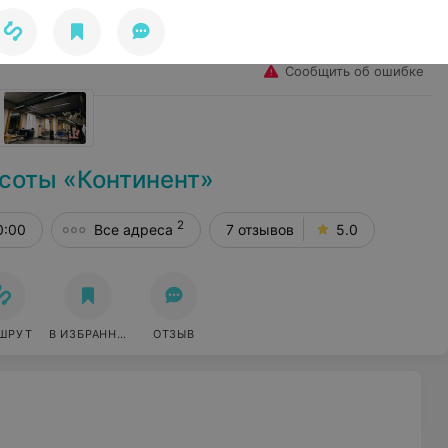
Избранное
Войти
Сообщить об ошибке
соты «Континент»
2
0:00
Все адреса
7 отзывов
5.0
ШРУТ
В ИЗБРАННОЕ
ОТЗЫВ