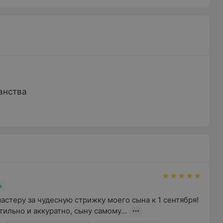
анства
н
стеру за чудесную стрижку моего сына к 1 сентября! 

ильно и аккуратно, сыну самому...