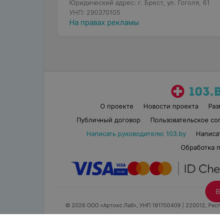
Юридический адрес: г. Брест, ул. Гоголя, 61
УНП: 290370105
На правах рекламы
О проекте
Новости проекта
Ра
Публичный договор
Пользовательское со
Написать руководителю 103.by
Написа
Обработка 
В
© 2026 ООО «Артокс Лаб», УНП 191700409
| 220012, Респ