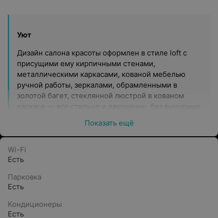
Уют
Дизайн салона красоты оформлен в стиле loft с
присущими ему кирпичными стенами,
металлическими каркасами, кованой мебелью
ручной работы, зеркалами, обрамленными в
золотой багет, стеклянной люстрой в кованом
каркасе — все стильно и лаконично, без вычурных
деталей и кричащих элементов.
Показать ещё
Профессионализм
Wi-Fi
Салон «Континент» постоянно развивается.
Есть
Мастера совершенствуются в профессии, изучают
новые технологии, техники по уходу за волосами
Парковка
и ногтями, современные материалы, принимают
Есть
участие в различных семинарах по повышению
Кондиционеры
квалификации и конкурсах, занимают призовые
Есть
места.