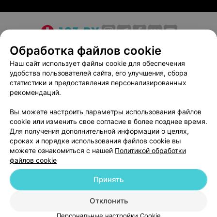
скрасить ожидание перед процедурой сможет
бесплатный Wi-Fi, а расслабиться в процессе
предоставления услуги — массажер для ног. Также
здесь есть аппарат для жарки попкорна — бесплатное
О проекте
Новости проекта
Размещение рекламы
угощение для детей по выходным.
Обработка файлов cookie
Медицинский маркетинг
Публичный договор
Наш сайт использует файлы cookie для обеспечения
Преимущества
удобства пользователей сайта, его улучшения, сбора
Пользовательское соглашение
Способы оплаты
статистики и предоставления персонализированных
Широкий спектр качественных услуг
Вакансии
Партнеры
рекомендаций.
Демократичная ценовая политика
Написать руководителю 103.by
Вы можете настроить параметры использования файлов
Написать в поддержку
Постоянные акции и скидки
cookie или изменить свое согласие в более позднее время.
Персональные настройки cookie
Для получения дополнительной информации о целях,
Регулярная дезинфекция инструментов в
сроках и порядке использования файлов cookie вы
Обработка персональных данных
сухожаровом шкафу
можете ознакомиться с нашей
Политикой обработки
Возможность приобретения подарочных
файлов cookie
сертификатов
Принять
У красоты есть имя — Континент!
Отклонить
ВЫ ВЛАДЕЛЕЦ?
© 2026 ООО «Артокс Лаб», УНП 191700409
| 220012, Республика Беларусь,
Персональные настройки Cookie